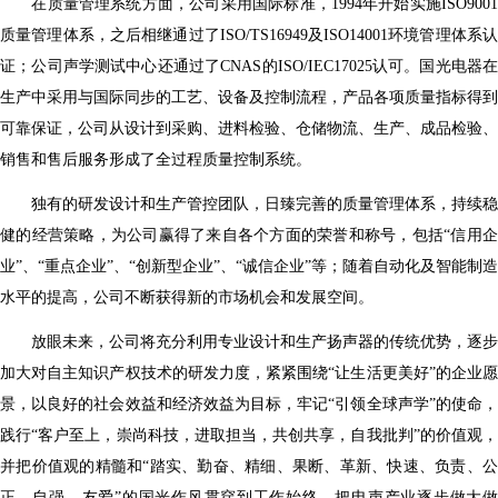
在质量管理系统方面，公司采用国际标准，1994年开始实施ISO9001
质量管理体系，之后相继通过了ISO/TS16949及ISO14001环境管理体系认
证；公司声学测试中心还通过了CNAS的ISO/IEC17025认可。国光电器在
生产中采用与国际同步的工艺、设备及控制流程，产品各项质量指标得到
可靠保证，公司从设计到采购、进料检验、仓储物流、生产、成品检验、
销售和售后服务形成了全过程质量控制系统。
独有的研发设计和生产管控团队，日臻完善的质量管理体系，持续稳
健的经营策略，为公司赢得了来自各个方面的荣誉和称号，包括“信用企
业”、“重点企业”、“创新型企业”、“诚信企业”等；随着自动化及智能制造
水平的提高，公司不断获得新的市场机会和发展空间。
放眼未来，公司将充分利用专业设计和生产扬声器的传统优势，逐步
加大对自主知识产权技术的研发力度，紧紧围绕“让生活更美好”的企业愿
景，以良好的社会效益和经济效益为目标，牢记“引领全球声学”的使命，
践行“客户至上，崇尚科技，进取担当，共创共享，自我批判”的价值观，
并把价值观的精髓和“踏实、勤奋、精细、果断、革新、快速、负责、公
正、自强、友爱”的国光作风贯穿到工作始终，把电声产业逐步做大做