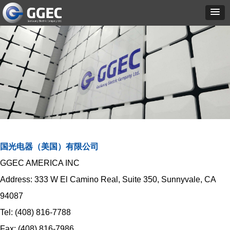
国光电器（美国）有限公司
GGEC AMERICA INC
Address: 333 W El Camino Real, Suite 350, Sunnyvale, CA
94087
Tel: (408) 816-7788
Fax: (408) 816-7986