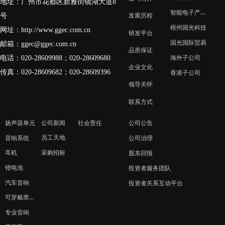
地址：广州市花都区新雅街镜湖大道8
智能电子产业园
号
发展历程
梧州国光科技
网址：
http://www.ggec.com.cn
研发平台
国光国际贸易
邮箱：
ggec@ggec.com.cn
品质保证
电话：020-28609988；
020-28609680
海外子公司
企业文化
传真：020-28609682；020-28609396
香港子公司
领导关怀
联系方式
扬声器单元
公司新闻
社会责任
公司公告
员工天地
音响系统
公司治理
采购招标
耳机
股东回报
锂电池
投资者服务团队
汽车音响
投资者关系互动平台
可穿戴类产品
专业音响