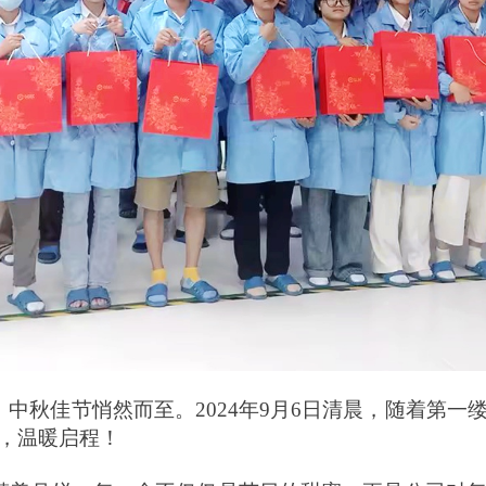
，中秋佳节悄然而至。
2024
年
9
月
6
日清晨，随着第一
，温暖启程！