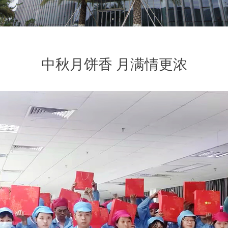
中秋月饼香 月满情更浓