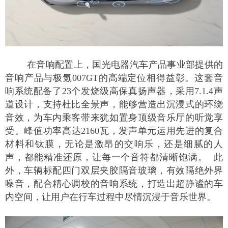
在音响配置上，国光电器汽车产品事业部提供的
音响产品与极氪
007GT
的高端定位相得益彰。这套音
响系统配备了
23
个发烧级高保真扬声器，采用
7.1.4
声
道设计，支持杜比全景声，能够营造出沉浸式的环绕
音效，为车内乘客带来犹如置身顶级音乐厅的听觉享
受。峰值功率高达
2160
瓦，发声单元运用先进的复合
材料和钛膜，无论是激昂的交响乐，还是细腻的人
声，都能精准还原，让每一个音符都清晰饱满。 此
外，车辆标配四门双层夹胶隔音玻璃，有效隔绝外界
噪音，配合精心调校的音响系统，打造出超静谧的车
内空间，让用户在行车过程中尽情沉浸于音乐世界。