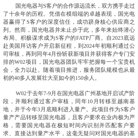
国光电器与S客户的合作源远流长，双方携手走过
了十余年的历程。凭借在模组端的卓越表现，国光电
器赢得了S客户的深度信任，成功跻身核心供应商之
列。然而，国光电器并未止步于此，多年来始终潜心
布局、积极谋求成为S客户的FATP厂商。自2023底远
赴美国拜访客户开启新征程，到2024年初顺利通过公
司审核，再到同年4月份斩获新项目并获得客户专门安
排的W02项目，国光电器团队牢牢把握每一个宝贵机
会，全力以赴。随着项目推进，服务团队规模也从最
初的40多人发展壮大至如今的150余人。
W02于去年7-9月在国光电器广州基地开启试产阶
段，并顺利通过客户审核，同年10月转移至越南基
地，并于今年3月底顺利进入量产。此项目作为S客户
量产产品转移至国光电器，且客户要求在业内极为严
格，需要国光电器在极短时间内识别并匹配客户要
求、直接达到量产水平，这毫无疑问对国光电器的基