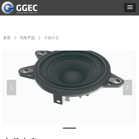
首页
ꄲ
汽车产品
ꄲ
车载中音
넳
넲
未命名-1