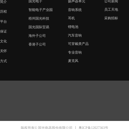
国光电子
扬声器单元
公司新闻
简介
员工天地
音响系统
智能电子产业园
历程
采购招标
耳机
梧州国光科技
平台
锂电池
国光国际贸易
保证
汽车音响
海外子公司
文化
可穿戴类产品
香港子公司
关怀
专业音响
麦克风
方式
粤ICP备12027363号
版权所有© 国光电器股份有限公司