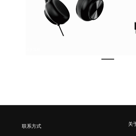
话务耳机
关
联系方式