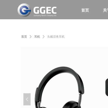
首页
关
首页
ꄲ
耳机
ꄲ
头戴话务耳机
넳