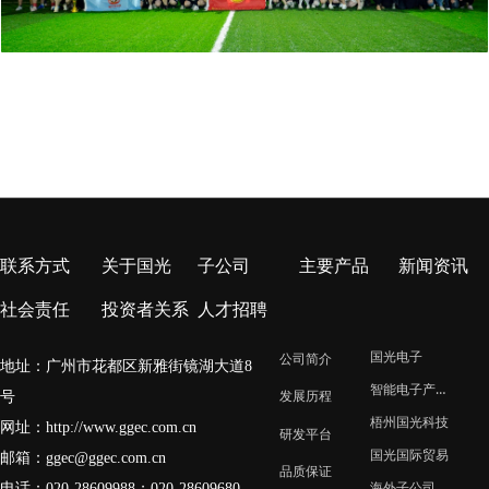
为广东河源市、广西梧州市等边远山区学校和学生捐赠教学物质。同时在汶
川地震、玉树地震等自然灾害中踊跃捐款。
公司拥有完善的文体活动场地和设施，如室内羽毛球馆、室内兵乓球室、网
球场、篮球场、足球场、放映室等。每年举办丰富多彩的文体活动，如新春
联欢会、中秋文艺晚会、演讲比赛、摄影比赛、征文比赛、足球赛、篮球
赛、羽毛球赛、乒乓球赛、跳绳比赛等。这一系列的活动不仅丰富了员工业
余文化生活，而且陶冶了员工情操，增强了企业的凝聚力和向心力。
联系方式
关于国光
子公司
主要产品
新闻资讯
社会责任
投资者关系
人才招聘
国光电子
公司简介
地址：广州市花都区新雅街镜湖大道8
智能电子产业园
号
发展历程
梧州国光科技
网址：
http://www.ggec.com.cn
研发平台
国光国际贸易
邮箱：
ggec@ggec.com.cn
品质保证
电话：020-28609988；
020-28609680
海外子公司