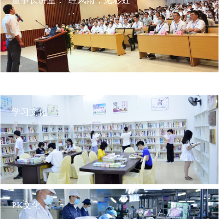
董事长讲堂：“经风雨，见彩虹”
公司通过企业内刊《国光电器》、企业有线广播系统、《员工素质教育》手
册等宣导企业核心文化。全公司每月上班的第一天举行盛大的升国旗，唱国
歌，升厂旗，唱国光之歌仪式。邀请公司领导做国旗下的讲话，对员工进行
爱国主义及热爱公司的素质教育。
2016年管理学院推出了新的课程“董事长讲堂”，集团各个部门的领导及员
学习文化
工，包括生产线上的员工都积极报名参加，以至于讲课地点一再扩大，最后
搬到了集团的文体活动馆。

2020年7月10日，“经风雨，见彩虹”第十二期董事长讲堂在国光阶梯培训室隆
重开讲。国光集团董事长、国光管理学院院长陆宏达先生，作为主讲嘉宾出
席本次讲堂并发表主题演讲。
PK文化