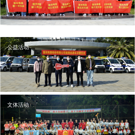
业形成更多更广泛的人脉关系去维护企业的组织和文化。
公益活动
公司较早组建了党委和团委，拥有170多名党员和200多名团员。党员队伍和
团员队伍在企业经营发展中充分发挥了先锋模范作用，团结、凝聚部门、车
间员工，为完成企业发展目标而努力奋斗！
文体活动
公司倡导员工热爱公益事业，热心公益活动。2022年，公司向花都区新雅街
道捐赠10辆电动巡逻车，以实际行动支持抗疫工作。近五年国光党员群众无
偿献血人数达近500人次，献血量超过140000毫升，被广州市评为无偿献血
先进集体。公司还不定期捐赠教育事业，为花都区教育基金捐款100万元，