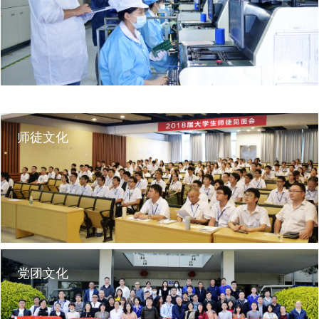
公司一贯注重员工学习培训，致力打造学习型组织。2012年11月公司创建了
国光管理学院，让员工学习和培训有了系统的组织平台。公司配备职工培训
室、职工书屋、职工电脑室等硬件设施为学习提供便利条件，营造浓厚学习
氛围。
师徒文化
近年来，公司注重推进PK文化建设，引导国光人在工作和学习中形成相互比
拼、相互赶超的良好氛围，激发员工潜能，激活企业发展。每年举办部门团
队和个人PK，评选表彰年度杰出团队、杰出员工、优秀员工；每年举办音响
设计PK大赛；每年举办劳动竞赛；每两年举办科学技术大会，表彰先进。
党团文化
师徒文化，是公司企业文化特色之一，不但能起到承前启后，让新人更快更
好进入角色去挑大梁的作用，还能让同事之间建立亲人般的感情关系，使企