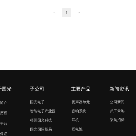
<
1
>
于国光
子公司
主要产品
新闻资讯
国光电子
扬声器单元
公司新闻
简介
员工天地
音响系统
智能电子产业园
历程
采购招标
耳机
梧州国光科技
平台
锂电池
国光国际贸易
保证